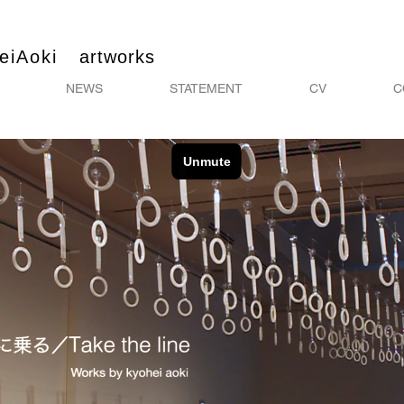
heiAoki
artworks
NEWS
STATEMENT
CV
C