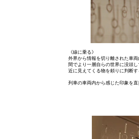
《線に乗る》
外界から情報を切り離された車両
間でより一層自らの世界に没頭し
近に見えてくる物を頼りに判断す
列車の車両内から感じた印象を直