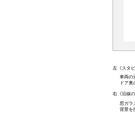
左《スタビラ
車両の
ドア奥の
右《沿線
窓ガラ
背景を