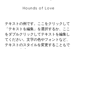
Hounds of Love
テキストの例です。ここをクリックして
「テキストを編集」を選択するか、ここ
をダブルクリックしてテキストを編集し
てください。文字の色やフォントなど、
テキストのスタイルを変更することもで
きます。作成したテキストは、ドラッグ
& ドロップで自由に移動できます。ホー
ムページを紹介したり、あなたのことを
教えてあげたりしましょう。
あなたのビジネスを紹介する長めのテキ
ストにぴったりなスペースです。このス
ペースを活用して、サービスの特徴やお
すすめしたいポイントを顧客に伝えまし
ょう。
© 2018 KyoheiAoki.All Rights
Reserved.