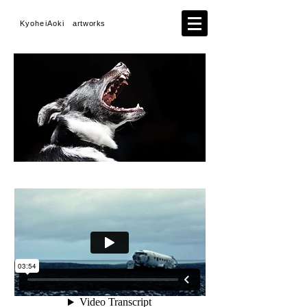
KyoheiAoki
artworks